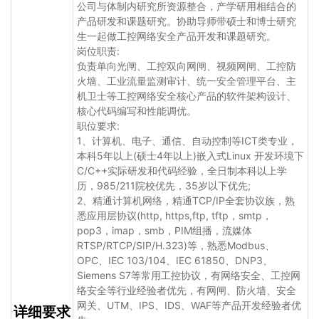
公司与体制内研究所资源整合，产学研用相结合的
产品研发和课题研究。协助导师带硕士和博士研究
生一起做工控网络安全产品开发和课题研究。
岗位职责:
负责单向光闸、工控双向网闸、视频网闸、工控防
火墙、工业流量监测审计、统一安全管理平台、主
机卫士等工控网络安全核心产品的软件架构设计、
核心代码编写和性能调优。
职位要求:
1、计算机、电子、通信、自动控制等ICT类专业，
本科5年以上(硕士4年以上)嵌入式Linux 开发环境下
C/C++实际研发和代码经验，全日制本科以上学
历，985/211院校优先，35岁以下优先;
2、精通计算机网络，精通TCP/IP全套协议族，熟
悉应用层协议(http, https,ftp, tftp，smtp，
pop3，imap，smb，PIM组播，流媒体
RTSP/RTCP/SIP/H.323)等，熟悉Modbus、
OPC、IEC 103/104、IEC 61850、DNP3、
Siemens S7等常用工控协议，有网络安全、工控网
络安全等行业经验者优先，有网闸、防火墙、安全
网关、UTM、IPS、IDS、WAF等产品开发经验者优
详细要求