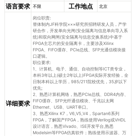
语言要求
工作地点
不限
北京
岗位职责:
替体制内JF科学院×××研究所招聘研发人员，产学
研合作，开发单向光闸(安全隔离与信息单向导入系
统)和双向网闸(安全隔离与信息交换系统)中基于
FPGA主芯片的安全隔离卡，主要涉及XiIinx
FPGA、FIFO缓存、PCIe总线、SFP光通信模块接
口逻辑。
职位要求:
1、计算机、电子、通信、自动控制等ICT类专业，
本科3年以上(硕士2年以上)FPGA实际开发经验，全
日制本科以上学历，985/211院校优先，35岁以下
优先;
2、熟悉计算机网络，熟悉PCIe总线、DDR4内存、
FIFO缓存、SFP光纤通信模块、千兆以太网
详细要求
Ethernet、USB、UART串口。
3、熟悉Xilinx K7，V6,V5,V4，Spartan6系列
FPGA，了解国产FPGA，熟练使用Verilog或VHDL
设计语言，熟悉Vivado、ISE开发平台,熟悉
Modelsim等FPGA仿真软件；熟练使用示波器、万