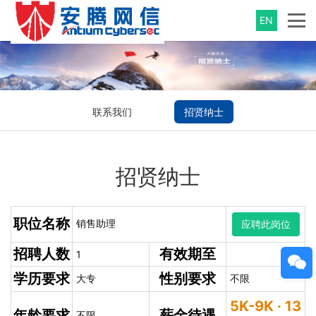
EN
联系我们
招贤纳士
招贤纳士
职位名称
销售助理
应聘此岗位
招聘人数
有效期至
1
学历要求
性别要求
大专
不限
5K-9K · 13
年龄要求
薪金待遇
不限