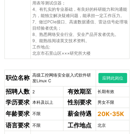
用表等测试仪器；
4、有扎实的专业基础，有良好的科研能力和沟通能
力，能独立解决疑难问题，能承担一定工作压力。
7、做过PCIe接口、高速数据通信、雷达信号处理项
目经验者优先；
8、熟悉网络安全行业、安全产品开发者优先。
9、能熟练阅读英文技术资料。
工作地点:
北京市石景山区×××研究所大楼
高级工控网络安全嵌入式软件研
职位名称
应聘此岗位
发Linux C
招聘人数
有效期至
长期有效
2
学历要求
性别要求
本科及以上
男女不限
年龄要求
薪金待遇
20K-35K
不限
语言要求
工作地点
不限
北京