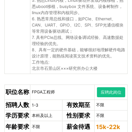
5. 熟悉Linux内核，Linux驱动开发或内核移植，熟
悉uboot移植，busybox 文件系统、设备树制作，
linux内存管理和内核同步。
6. 熟悉常用总线和接口，如PCIe、Ethernet、
CAN、UART、GPIO、I2C、SPI、SFP光通信模块
等常用设备驱动调试；
7. 具有PCIe总线、网络设备调试经验、高速数据处
理经验的优先。
8、具有一定的硬件基础，能够很好地理解硬件电路
设计原理，能熟练阅读英文技术资料的优先。
工作地点:
北京市石景山区×××研究所办公大楼
职位名称
FPGA工程师
应聘此岗位
招聘人数
有效期至
不限
1-3
学历要求
性别要求
本科及以上
不限
年龄要求
薪金待遇
15k-22k
不限